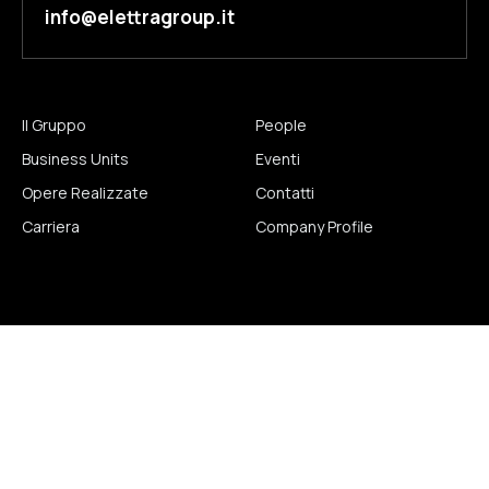
info@elettragroup.it
Il Gruppo
People
Business Units
Eventi
Opere Realizzate
Contatti
Carriera
Company Profile
© 2026
ElettraGroup All rights reserved. Powered by Touch Digital
Lab.